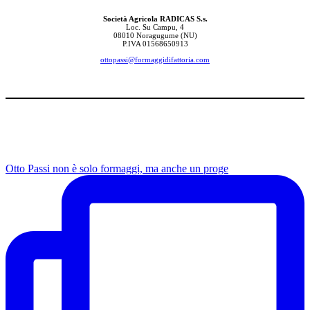
Società Agricola RADICAS S.s.
Loc. Su Campu, 4
08010 Noragugume (NU)
P.IVA 01568650913
ottopassi@formaggidifattoria.com
Otto Passi non è solo formaggi, ma anche un proge